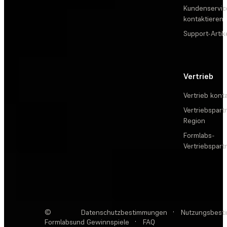
Kundenservic
kontaktieren
Support-Artik
Vertrieb
Vertrieb kont
Vertriebspartn
Region
Formlabs-
Vertriebspar
©
Datenschutzbestimmungen
·
Nutzungsbest
Formlabs
und Gewinnspiele
·
FAQ