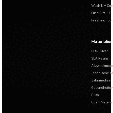
Wash L + Cur
Fuse Sift + Fu
Finishing Tool
Materialien
SLS-Pulver
SLA Resins
Allzweckmater
Technische Ma
Zahnmedizin
Gesundheits
Guss
Open Materia