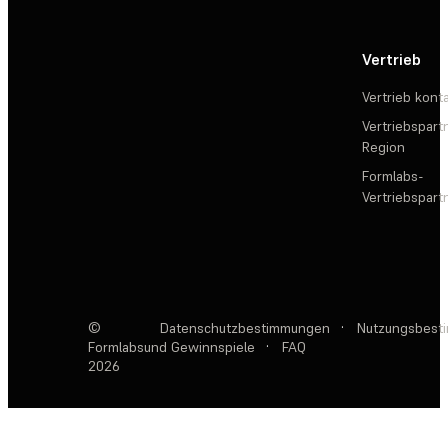
Vertrieb
Vertrieb kont
Vertriebspartn
Region
Formlabs-
Vertriebspar
©
Datenschutzbestimmungen
·
Nutzungsbest
Formlabs
und Gewinnspiele
·
FAQ
2026