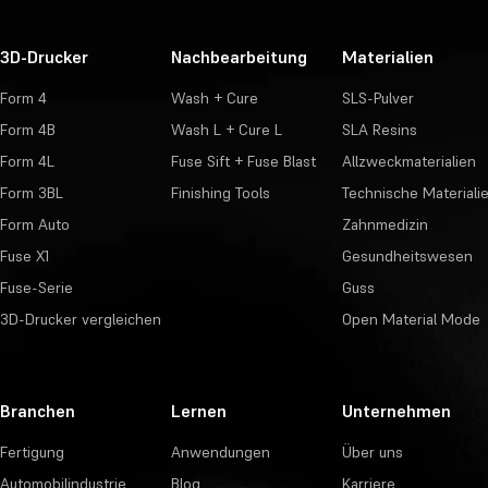
3D-Drucker
Nachbearbeitung
Materialien
Form 4
Wash + Cure
SLS-Pulver
Form 4B
Wash L + Cure L
SLA Resins
Form 4L
Fuse Sift + Fuse Blast
Allzweckmaterialien
Form 3BL
Finishing Tools
Technische Materiali
Form Auto
Zahnmedizin
Fuse X1
Gesundheitswesen
Fuse-Serie
Guss
3D-Drucker vergleichen
Open Material Mode
Branchen
Lernen
Unternehmen
Fertigung
Anwendungen
Über uns
Automobilindustrie
Blog
Karriere