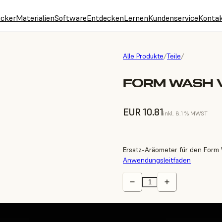
cker
Materialien
Software
Entdecken
Lernen
Kundenservice
Konta
Alle Produkte
/
Teile
/
FORM WASH 
EUR 10.81
inkl. 8.1 % MWST
Ersatz-Aräometer für den Form 
Anwendungsleitfaden