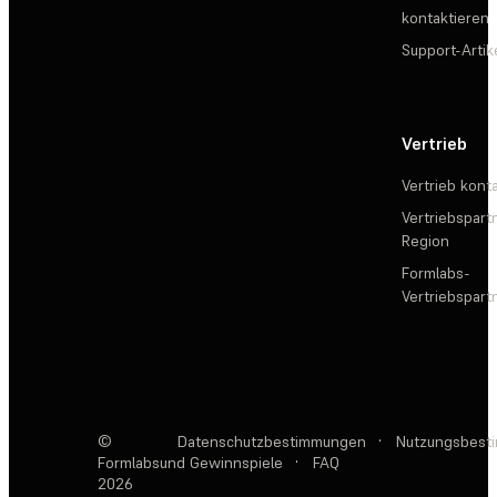
kontaktieren
Support-Artik
Vertrieb
Vertrieb kont
Vertriebspartn
Region
Formlabs-
Vertriebspar
©
Datenschutzbestimmungen
·
Nutzungsbest
Formlabs
und Gewinnspiele
·
FAQ
2026