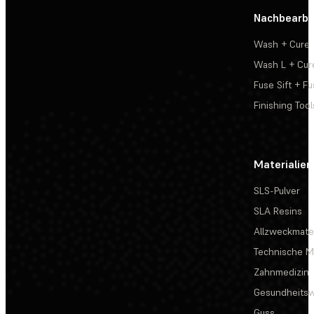
Nachbearbe
Wash + Cure
Wash L + Cur
Fuse Sift + Fu
Finishing Tool
Materialien
SLS-Pulver
SLA Resins
Allzweckmater
Technische Ma
Zahnmedizin
Gesundheits
Guss