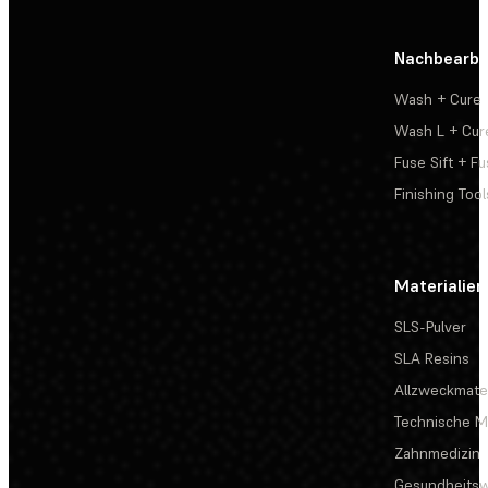
Nachbearbe
Wash + Cure
Wash L + Cur
Fuse Sift + Fu
Finishing Tool
Materialien
SLS-Pulver
SLA Resins
Allzweckmater
Technische Ma
Zahnmedizin
Gesundheits