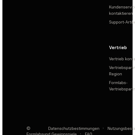
Kundenservic
kontaktieren
Support-Artik
Vertrieb
Vertrieb kont
Vertriebspartn
Region
Formlabs-
Vertriebspar
©
Datenschutzbestimmungen
·
Nutzungsbest
Formlabs
und Gewinnspiele
·
FAQ