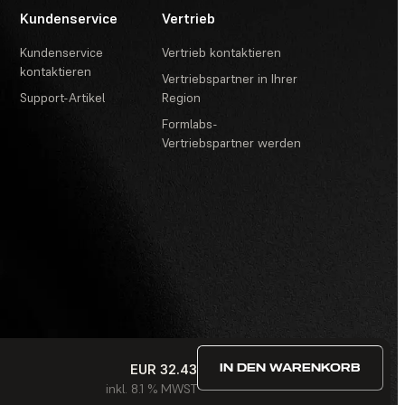
Kundenservice
Vertrieb
Kundenservice
Vertrieb kontaktieren
kontaktieren
Vertriebspartner in Ihrer
Support-Artikel
Region
Formlabs-
Vertriebspartner werden
EUR 32.43
IN DEN WARENKORB
estimmungen
·
Wettbewerbe und Gewinnspiele
·
FAQ
inkl. 8.1 % MWST