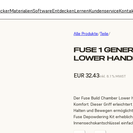
cker
Materialien
Software
Entdecken
Lernen
Kundenservice
Konta
Alle Produkte
/
Teile
/
FUSE 1 GENE
LOWER HAND
EUR 32.43
inkl. 8.1 % MWST
Der Fuse Build Chamber Lower Ha
Komfort. Dieser Griff erleichte
Halten und Bewegen ermöglicht
Fuse Depowdering Kit erheblich 
Innensechskantschlüssel einfac