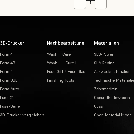
3D-Drucker
Nachbearbeitung
Materialien
Form 4
Wash + Cure
SLS-Pulver
Form 4B
Wash L + Cure L
SLA Resins
Form 4L
Fuse Sift + Fuse Blast
Allzweckmaterialien
Form 3BL
Finishing Tools
Technische Materiali
Form Auto
Zahnmedizin
Fuse X1
Gesundheitswesen
Fuse-Serie
Guss
3D-Drucker vergleichen
Open Material Mode