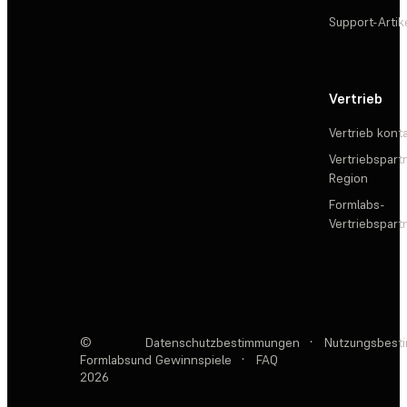
Support-Artik
Vertrieb
Vertrieb kont
Vertriebspartn
Region
Formlabs-
Vertriebspar
©
Datenschutzbestimmungen
·
Nutzungsbest
Formlabs
und Gewinnspiele
·
FAQ
2026