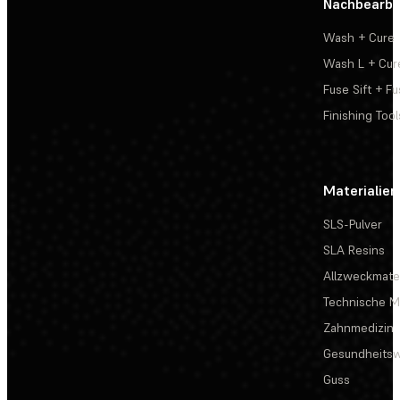
Nachbearbe
Wash + Cure
Wash L + Cur
Fuse Sift + Fu
Finishing Tool
Materialien
SLS-Pulver
SLA Resins
Allzweckmater
Technische Ma
Zahnmedizin
Gesundheits
Guss