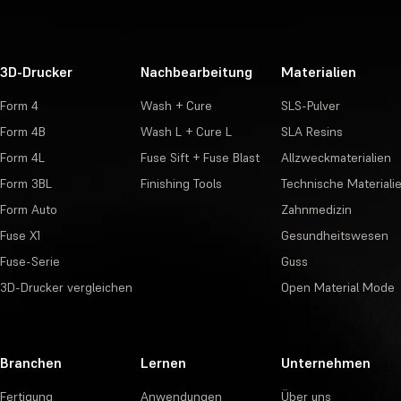
3D-Drucker
Nachbearbeitung
Materialien
Form 4
Wash + Cure
SLS-Pulver
Form 4B
Wash L + Cure L
SLA Resins
Form 4L
Fuse Sift + Fuse Blast
Allzweckmaterialien
Form 3BL
Finishing Tools
Technische Materiali
Form Auto
Zahnmedizin
Fuse X1
Gesundheitswesen
Fuse-Serie
Guss
3D-Drucker vergleichen
Open Material Mode
Branchen
Lernen
Unternehmen
Fertigung
Anwendungen
Über uns