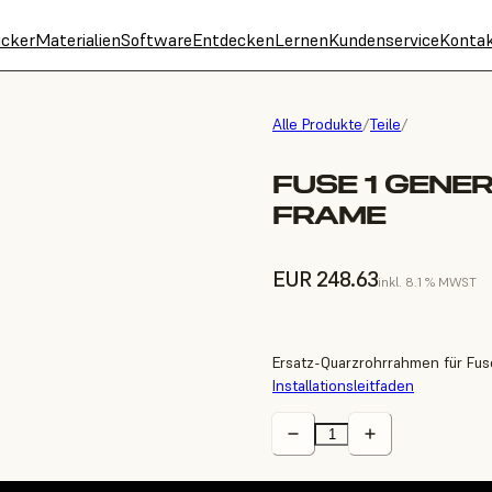
cker
Materialien
Software
Entdecken
Lernen
Kundenservice
Konta
Alle Produkte
/
Teile
/
FUSE 1 GENE
FRAME
EUR 248.63
inkl. 8.1 % MWST
Ersatz-Quarzrohrrahmen für Fuse
Installationsleitfaden