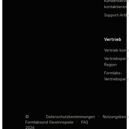
Kundenservic
kontaktieren
Support-Artik
Vertrieb
Vertrieb kont
Vertriebspartn
Region
Formlabs-
Vertriebspar
©
Datenschutzbestimmungen
·
Nutzungsbest
Formlabs
und Gewinnspiele
·
FAQ
2026