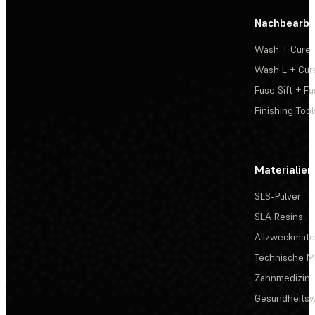
Nachbearbe
Wash + Cure
Wash L + Cur
Fuse Sift + Fu
Finishing Tool
Materialien
SLS-Pulver
SLA Resins
Allzweckmater
Technische Ma
Zahnmedizin
Gesundheits