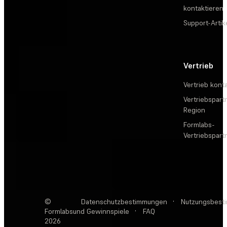
kontaktieren
Support-Artik
Vertrieb
Vertrieb kont
Vertriebspartn
Region
Formlabs-
Vertriebspar
©
Datenschutzbestimmungen
·
Nutzungsbest
Formlabs
und Gewinnspiele
·
FAQ
2026