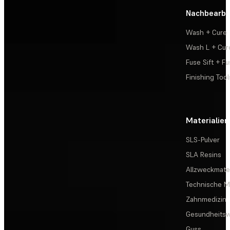
Nachbearbe
Wash + Cure
Wash L + Cur
Fuse Sift + Fu
Finishing Tool
Materialien
SLS-Pulver
SLA Resins
Allzweckmater
Technische Ma
Zahnmedizin
Gesundheits
Guss