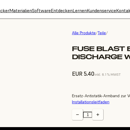
cker
Materialien
Software
Entdecken
Lernen
Kundenservice
Konta
Alle Produkte
/
Teile
/
FUSE BLAST 
DISCHARGE 
EUR 5.40
inkl. 8.1 % MWST
Ersatz-Antistatik-Armband zur 
Installationsleitfaden