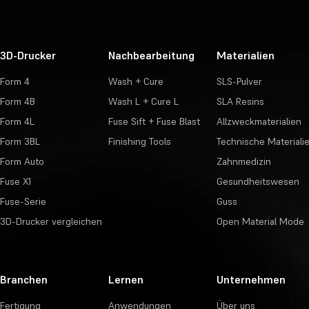
3D-Drucker
Nachbearbeitung
Materialien
Form 4
Wash + Cure
SLS-Pulver
Form 4B
Wash L + Cure L
SLA Resins
Form 4L
Fuse Sift + Fuse Blast
Allzweckmaterialien
Form 3BL
Finishing Tools
Technische Materiali
Form Auto
Zahnmedizin
Fuse X1
Gesundheitswesen
Fuse-Serie
Guss
3D-Drucker vergleichen
Open Material Mode
Branchen
Lernen
Unternehmen
Fertigung
Anwendungen
Über uns