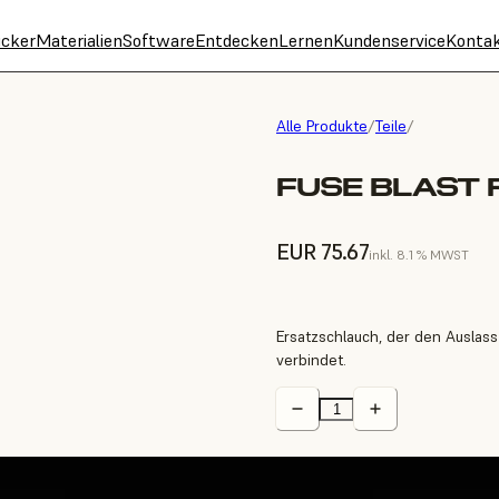
cker
Materialien
Software
Entdecken
Lernen
Kundenservice
Konta
Alle Produkte
/
Teile
/
FUSE BLAST 
EUR 75.67
inkl. 8.1 % MWST
Ersatzschlauch, der den Auslas
verbindet.