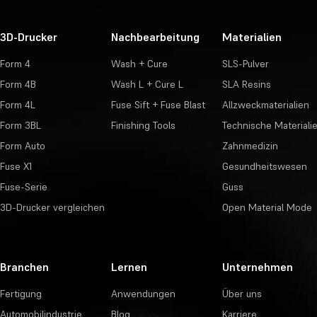
3D-Drucker
Nachbearbeitung
Materialien
Form 4
Wash + Cure
SLS-Pulver
Form 4B
Wash L + Cure L
SLA Resins
Form 4L
Fuse Sift + Fuse Blast
Allzweckmaterialien
Form 3BL
Finishing Tools
Technische Materiali
Form Auto
Zahnmedizin
Fuse X1
Gesundheitswesen
Fuse-Serie
Guss
3D-Drucker vergleichen
Open Material Mode
Branchen
Lernen
Unternehmen
Fertigung
Anwendungen
Über uns
Automobilindustrie
Blog
Karriere