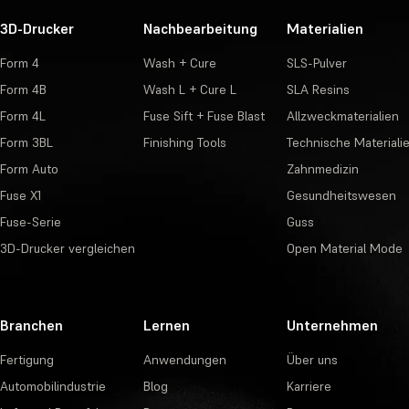
3D-Drucker
Nachbearbeitung
Materialien
Form 4
Wash + Cure
SLS-Pulver
Form 4B
Wash L + Cure L
SLA Resins
Form 4L
Fuse Sift + Fuse Blast
Allzweckmaterialien
Form 3BL
Finishing Tools
Technische Materiali
Form Auto
Zahnmedizin
Fuse X1
Gesundheitswesen
Fuse-Serie
Guss
3D-Drucker vergleichen
Open Material Mode
Branchen
Lernen
Unternehmen
Fertigung
Anwendungen
Über uns
Automobilindustrie
Blog
Karriere