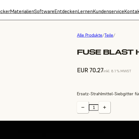
cker
Materialien
Software
Entdecken
Lernen
Kundenservice
Konta
Alle Produkte
/
Teile
/
FUSE BLAST
EUR 70.27
inkl. 8.1 % MWST
Ersatz-Strahlmittel-Siebgitter f