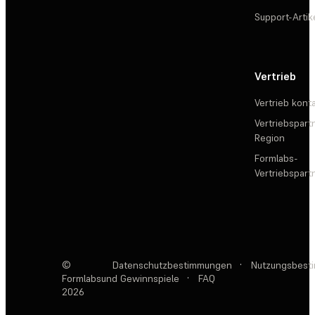
Support-Artik
Vertrieb
Vertrieb kont
Vertriebspartn
Region
Formlabs-
Vertriebspar
©
Datenschutzbestimmungen
·
Nutzungsbest
Formlabs
und Gewinnspiele
·
FAQ
2026