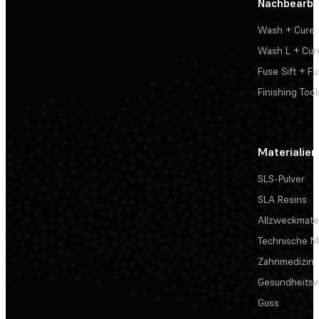
Nachbearbe
Wash + Cure
Wash L + Cur
Fuse Sift + Fu
Finishing Tool
Materialien
SLS-Pulver
SLA Resins
Allzweckmater
Technische Ma
Zahnmedizin
Gesundheits
Guss