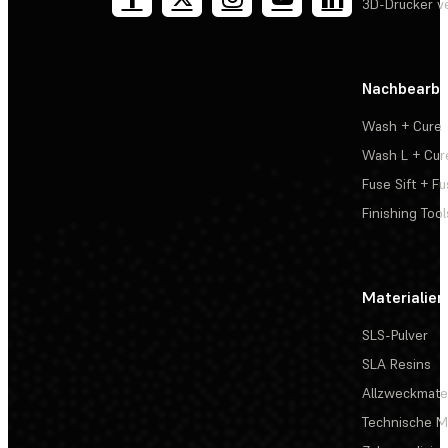
3D-Drucker v
Nachbearbe
Wash + Cure
Wash L + Cur
Fuse Sift + Fu
Finishing Tool
Materialien
SLS-Pulver
SLA Resins
Allzweckmater
Technische Ma