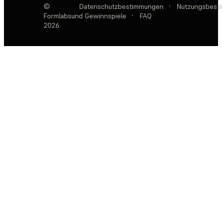
©
Datenschutzbestimmungen
·
Nutzungsbest
Formlabs
und Gewinnspiele
·
FAQ
2026