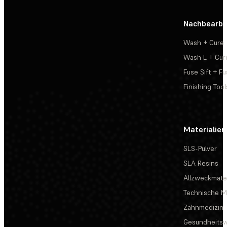
Nachbearbe
Wash + Cure
Wash L + Cur
Fuse Sift + Fu
Finishing Tool
Materialien
SLS-Pulver
SLA Resins
Allzweckmater
Technische Ma
Zahnmedizin
Gesundheits