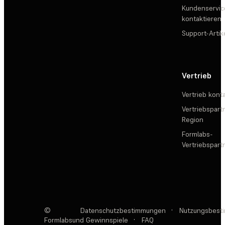
Kundenservic
kontaktieren
Support-Artik
Vertrieb
Vertrieb kont
Vertriebspartn
Region
Formlabs-
Vertriebspar
©
Datenschutzbestimmungen
·
Nutzungsbest
Formlabs
und Gewinnspiele
·
FAQ