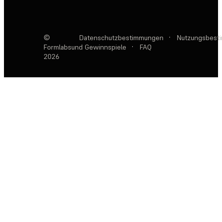
©
Datenschutzbestimmungen
·
Nutzungsbest
Formlabs
und Gewinnspiele
·
FAQ
2026