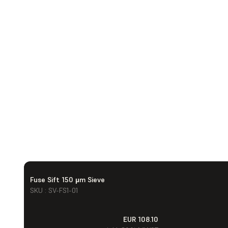
Fuse Sift 150 µm Sieve
SKU : SV-FS1-01
EUR 108.10