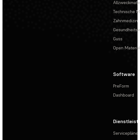
Allzweckmater
Technische Ma
Zahnmedizin
Gesundheits
Guss
Open Materia
Software
PreForm
Dashboard
Dienstleis
Servicepläne