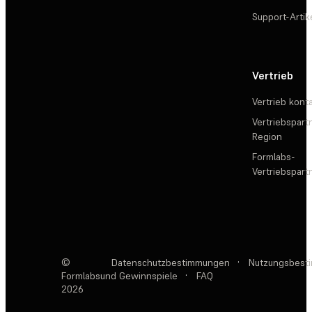
Support-Artik
Vertrieb
Vertrieb kont
Vertriebspartn
Region
Formlabs-
Vertriebspar
©
Datenschutzbestimmungen
·
Nutzungsbest
Formlabs
und Gewinnspiele
·
FAQ
2026