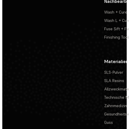
Nachbearbe
Wash + Cure
Wash L + Cur
Fuse Sift + Fu
Finishing Tool
Materialien
SLS-Pulver
SLA Resins
Allzweckmater
Technische Ma
Zahnmedizin
Gesundheits
Guss