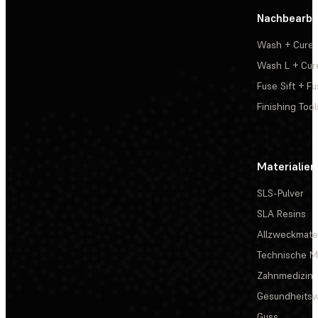
Nachbearbe
Wash + Cure
Wash L + Cur
Fuse Sift + Fu
Finishing Tool
Materialien
SLS-Pulver
SLA Resins
Allzweckmater
Technische Ma
Zahnmedizin
Gesundheits
Guss