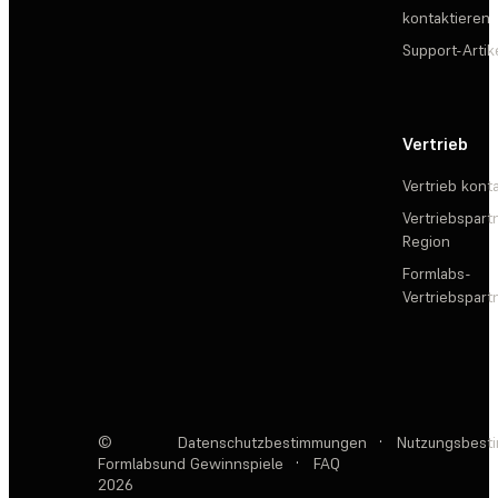
kontaktieren
Support-Artik
Vertrieb
Vertrieb kont
Vertriebspartn
Region
Formlabs-
Vertriebspar
©
Datenschutzbestimmungen
·
Nutzungsbest
Formlabs
und Gewinnspiele
·
FAQ
2026