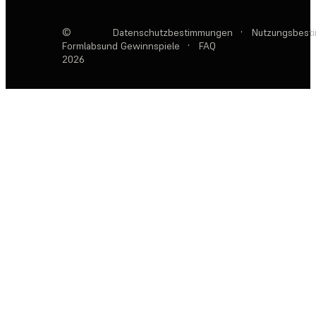
©
Datenschutzbestimmungen
·
Nutzungsbest
Formlabs
und Gewinnspiele
·
FAQ
2026