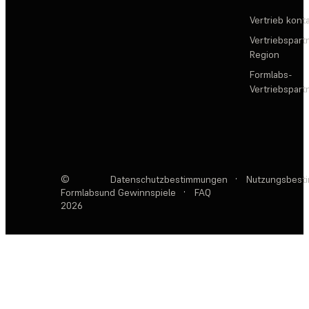
Vertrieb kont
Vertriebspartn
Region
Formlabs-
Vertriebspar
©
Datenschutzbestimmungen
·
Nutzungsbest
Formlabs
und Gewinnspiele
·
FAQ
2026