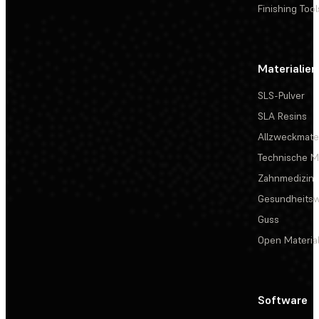
Finishing Tool
Materialien
SLS-Pulver
SLA Resins
Allzweckmater
Technische Ma
Zahnmedizin
Gesundheits
Guss
Open Materia
Software