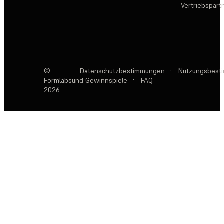
Vertriebspar
©
Datenschutzbestimmungen
·
Nutzungsbest
Formlabs
und Gewinnspiele
·
FAQ
2026