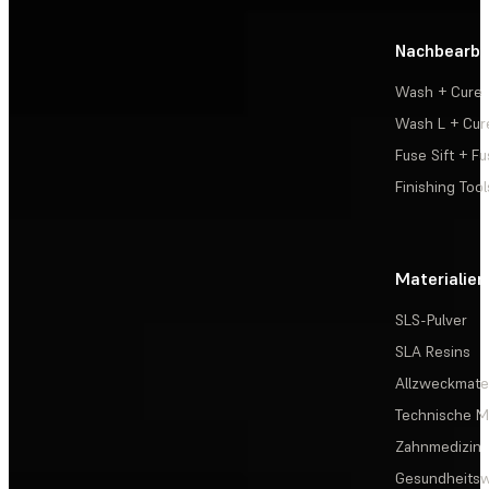
Nachbearbe
Wash + Cure
Wash L + Cur
Fuse Sift + Fu
Finishing Tool
Materialien
SLS-Pulver
SLA Resins
Allzweckmater
Technische Ma
Zahnmedizin
Gesundheits