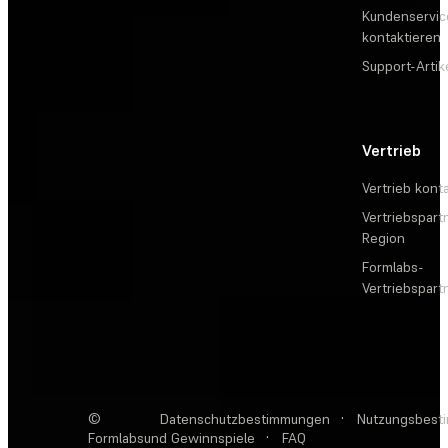
Kundenservic
kontaktieren
Support-Artik
Vertrieb
Vertrieb kont
Vertriebspartn
Region
Formlabs-
Vertriebspar
©
Datenschutzbestimmungen
·
Nutzungsbest
Formlabs
und Gewinnspiele
·
FAQ