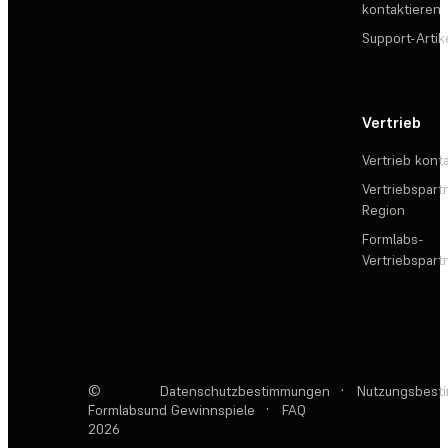
kontaktieren
Support-Artik
Vertrieb
Vertrieb kont
Vertriebspartn
Region
Formlabs-
Vertriebspar
©
Datenschutzbestimmungen
·
Nutzungsbest
Formlabs
und Gewinnspiele
·
FAQ
2026