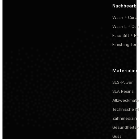
Nachbearbe
Wash + Cure
Wash L + Cur
Fuse Sift + Fu
Finishing Tool
Materialien
SLS-Pulver
SLA Resins
Allzweckmater
Technische Ma
Zahnmedizin
Gesundheits
Guss