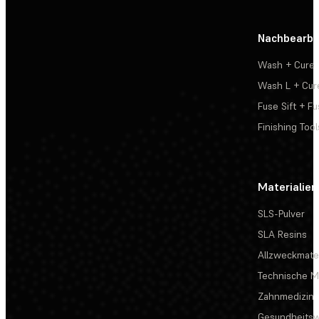
Nachbearbe
Wash + Cure
Wash L + Cur
Fuse Sift + Fu
Finishing Tool
Materialien
SLS-Pulver
SLA Resins
Allzweckmater
Technische Ma
Zahnmedizin
Gesundheits