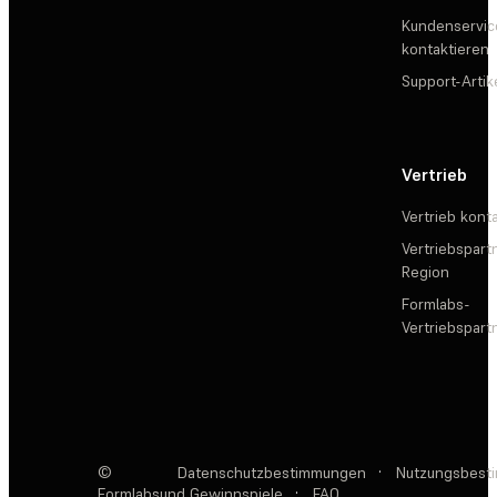
Kundenservic
kontaktieren
Support-Artik
Vertrieb
Vertrieb kont
Vertriebspartn
Region
Formlabs-
Vertriebspar
©
Datenschutzbestimmungen
·
Nutzungsbest
Formlabs
und Gewinnspiele
·
FAQ