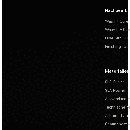
Nachbearbe
Wash + Cure
Wash L + Cur
Fuse Sift + Fu
Finishing Tool
Materialien
SLS-Pulver
SLA Resins
Allzweckmater
Technische Ma
Zahnmedizin
Gesundheits