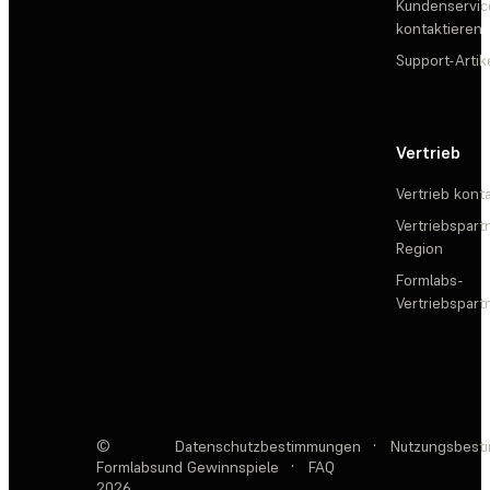
Kundenservic
kontaktieren
Support-Artik
Vertrieb
Vertrieb kont
Vertriebspartn
Region
Formlabs-
Vertriebspar
©
Datenschutzbestimmungen
·
Nutzungsbest
Formlabs
und Gewinnspiele
·
FAQ
2026