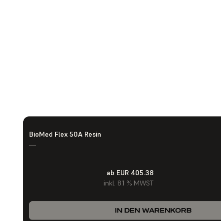
BioMed Flex 50A Resin
—
ab EUR 405.38
inkl. 8.1 % MWST
IN DEN WARENKORB