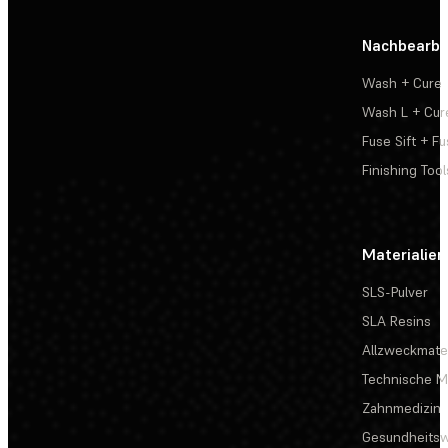
Nachbearbe
Wash + Cure
Wash L + Cur
Fuse Sift + Fu
Finishing Tool
Materialien
SLS-Pulver
SLA Resins
Allzweckmater
Technische Ma
Zahnmedizin
Gesundheits