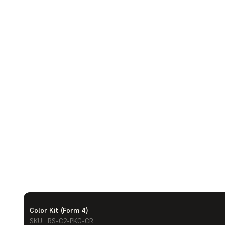
Color Kit (Form 4)
SKU : RS-C2-PKG-CR