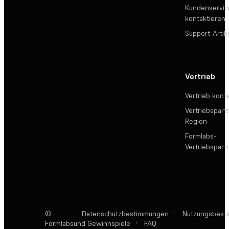
Kundenservic
kontaktieren
Support-Artik
Vertrieb
Vertrieb kont
Vertriebspartn
Region
Formlabs-
Vertriebspar
©
Datenschutzbestimmungen
·
Nutzungsbest
Formlabs
und Gewinnspiele
·
FAQ