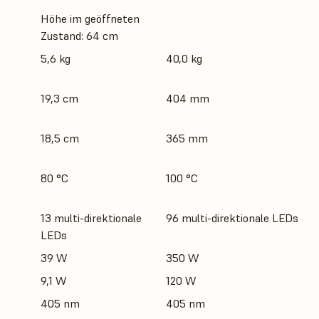
Höhe im geöffneten
Zustand: 64 cm
5,6 kg
40,0 kg
19,3 cm
404 mm
18,5 cm
365 mm
80 °C
100 °C
13 multi-direktionale
96 multi-direktionale LEDs
LEDs
39 W
350 W
9,1 W
120 W
405 nm
405 nm