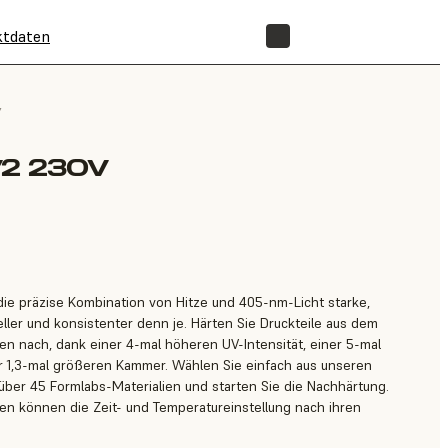
ktdaten
SHOP
/
2 230V
die präzise Kombination von Hitze und 405-nm-Licht starke,
eller und konsistenter denn je. Härten Sie Druckteile aus dem
en nach, dank einer 4-mal höheren UV-Intensität, einer 5-mal
r 1,3-mal größeren Kammer. Wählen Sie einfach aus unseren
r über 45 Formlabs-Materialien und starten Sie die Nachhärtung.
n können die Zeit- und Temperatureinstellung nach ihren