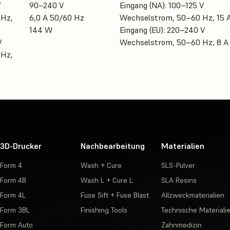
V
90–240 V
Eingang (NA): 100–125 V
 Hz,
6,0 A 50/60 Hz
Wechselstrom, 50–60 Hz, 15 
144 W
Eingang (EU): 220–240 V
V
Wechselstrom, 50–60 Hz, 8 A
 Hz,
3D-Drucker
Nachbearbeitung
Materialien
Form 4
Wash + Cure
SLS-Pulver
Form 4B
Wash L + Cure L
SLA Resins
Form 4L
Fuse Sift + Fuse Blast
Allzweckmaterialien
Form 3BL
Finishing Tools
Technische Materiali
Form Auto
Zahnmedizin