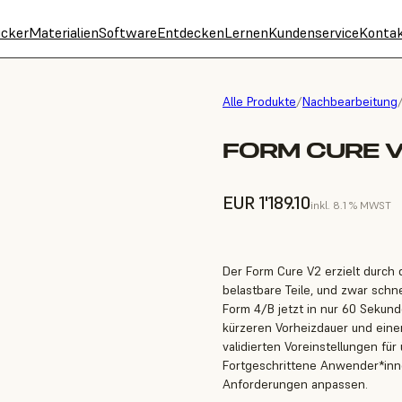
cker
Materialien
Software
Entdecken
Lernen
Kundenservice
Konta
Alle Produkte
/
Nachbearbeitung
FORM CURE V
EUR 1'189.10
inkl. 8.1 % MWST
Der Form Cure V2 erzielt durch 
belastbare Teile, und zwar schn
Form 4/B jetzt in nur 60 Sekund
kürzeren Vorheizdauer und eine
validierten Voreinstellungen fü
Fortgeschrittene Anwender*inne
Anforderungen anpassen.