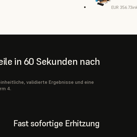
EUR 356.73
in
Teile in 60 Sekunden nach
nheitliche, validierte Ergebnisse und eine
rm 4.
Fast sofortige Erhitzung