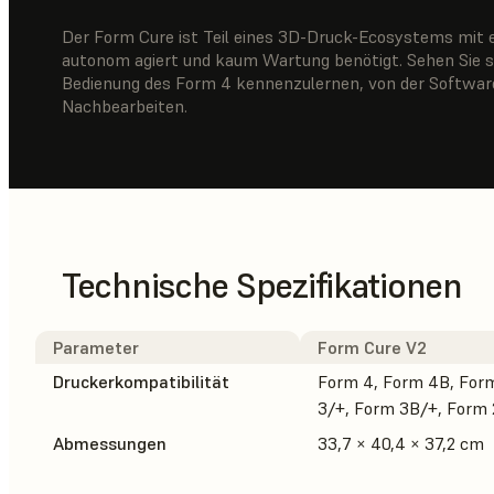
Der Form Cure ist Teil eines 3D-Druck-Ecosystems mit e
autonom agiert und kaum Wartung benötigt. Sehen Sie si
Bedienung des Form 4 kennenzulernen, von der Softwar
Nachbearbeiten.
Technische Spezifikationen
Parameter
Form Cure V2
Druckerkompatibilität
Form 4, Form 4B, For
3/+, Form 3B/+, Form 
Abmessungen
33,7 × 40,4 × 37,2 cm