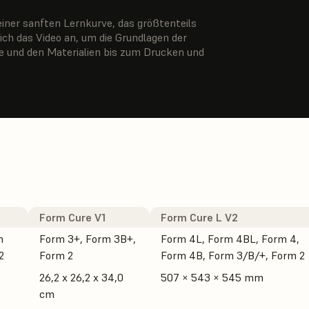
iner sanften Lernkurve, das größtenteils
ch das Video an, um die Grundlagen der
e und den Materialien bis zum Drucken und
Form Cure V1
Form Cure L V2
m
Form 3+, Form 3B+,
Form 4L, Form 4BL, Form 4,
2
Form 2
Form 4B, Form 3/B/+, Form 2
26,2 x 26,2 x 34,0
507 × 543 × 545 mm
cm