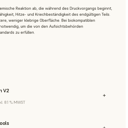
hemische Reaktion ab, die während des Druckvorgangs beginnt,
Zähigkeit, Hitze- und Kriechbeständigkeit des endgültigen Teils.
rtere, weniger klebrige Oberfläche. Bei biokompatiblen
g notwendig, um die von den Aufsichtsbehörden
ndards zu erfüllen.
h V2
kl. 8.1 % MWST
Tools