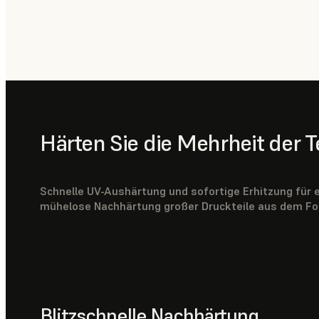
Härten Sie die Mehrheit der 
Schnelle UV-Aushärtung und sofortige Erhitzung für ei
mühelose Nachhärtung großer Druckteile aus dem Fo
Blitzschnelle Nachhärtung