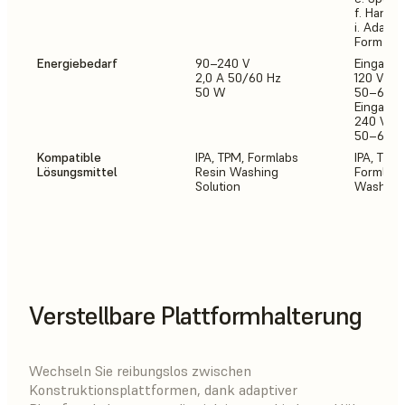
f. Hands
i. Adapte
Form 3 B
Energiebedarf
90–240 V
Eingang 
2,0 A 50/60 Hz
120 V We
50 W
50–60 Hz
Eingang 
240 V We
50–60 Hz
Kompatible
IPA, TPM, Formlabs
IPA, TPM
Lösungsmittel
Resin Washing
Formlabs
Solution
Washing 
Verstellbare Plattformhalterung
Wechseln Sie reibungslos zwischen
Konstruktionsplattformen, dank adaptiver