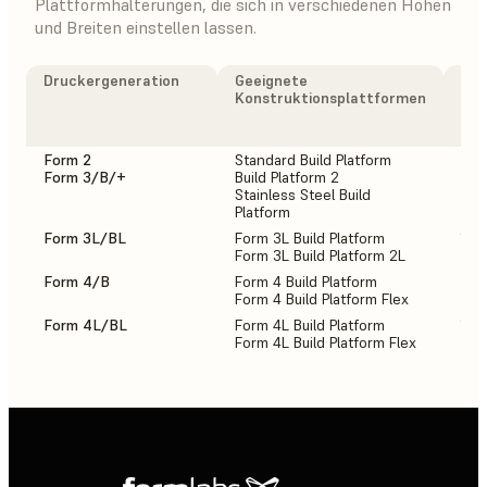
Plattformhalterungen, die sich in verschiedenen Höhen
und Breiten einstellen lassen.
Druckergeneration
Geeignete
Anz
Konstruktionsplattformen
Pla
den
pas
Form 2
Standard Build Platform
2
Form 3/B/+
Build Platform 2
Stainless Steel Build
Platform
Form 3L/BL
Form 3L Build Platform
1
Form 3L Build Platform 2L
Form 4/B
Form 4 Build Platform
2
Form 4 Build Platform Flex
Form 4L/BL
Form 4L Build Platform
1
Form 4L Build Platform Flex