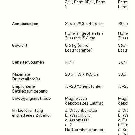
3/+, Form 3B/+, Form
Form 3/+
2
Form 2
Abmessungen
31,5 x 29,3 x 40,5 cm
78,0 x 46
Höhe im geöffneten
Höhe im 
Zustand: 71,4 cm
Zustand:
Gewicht
8,6 kg (ohne
56,7 kg 
Lösungsmittel)
Lösungsm
Behältervolumen
14,4 l
37,9 l
Maximale
20 x 14,5 x 19,5 cm
33,5 × 2
Druckteilgröße
Empfohlene
18–28 °C empfohlen
18–28 °C
Betriebsumgebung
Bewegungsmethode
Magnetisch
Magneti
gekoppeltes Laufrad
gekoppel
Im Lieferumfang
a. Waschbehälter
a. Wasch
enthaltenes Zubehör
b. Waschkorb
b. Wasc
c. Aräometer
c. Elektr
d. 2
Lösungs
Plattformhalterungen
d. Seite
e. Spülfl