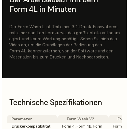
Form 4L in Minuten
Der Form Wash L ist Teil eines 3D-Druck-Ecosystems
mit einer sanften Lernkurve, das größtenteils autonom
agiert und kaum Wartung benötigt. Sehen Sie sich das
Video an, um die Grundlagen der Bedienung des
Form 4L kennenzulernen, von der Software und den
Materialien bis zum Drucken und Nachbearbeiten.
Technische Spezifikationen
Parameter
Form Wash V2
Form W
Druckerkompatibilität
Form 4, Form 4B, Form
Form 3L,