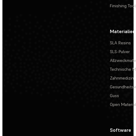
Finishing Tool
Materialien
SLA Resins
SLS-Pulver
Allzweckmater
Technische Ma
Zahnmedizin
Gesundheits
Guss
Open Materia
Software