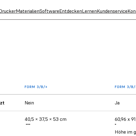
Drucker
Materialien
Software
Entdecken
Lernen
Kundenservice
Kon
FORM 3/B/+
FORM 3/B/
zt
Nein
Ja
40,5 × 37,5 × 53 cm
60,96 x 9
"""
"
Höhe im g