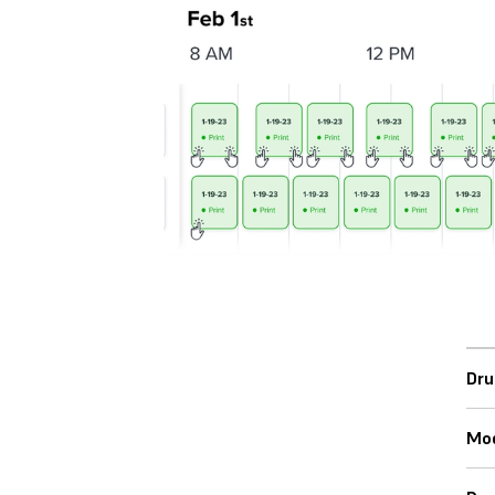
Dru
Mod