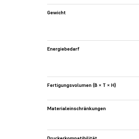
Gewicht
Energiebedarf
Fertigungsvolumen (B × T × H)
Materialeinschränkungen
Druckerkompatibilität