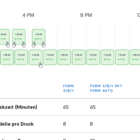
FORM
FORM 3/B/+ MIT
3/B/+
FORM AUTO
ckzeit (Minuten)
65
65
elle pro Druck
8
8