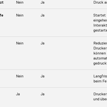
zt
Nein
Ja
Druck a
fe
Nein
Ja
Startet 
eingehe
Interak
gestart
Nein
Ja
Reduzie
Drucker
können 
automati
gedruck
Nein
Ja
Langfris
beim Fe
Ja
Ja
Drucker
und übe