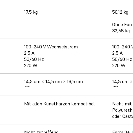
17,5 kg
50,12 kg
Ohne For
32,65 kg
100–240 V Wechselstrom
100–240 
2,5 A
2,5 A
50/60 Hz
50/60 Hz
220 W
220 W
14,5 cm × 14,5 cm × 18,5 cm
14,5 cm ×
"""
"""
Mit allen Kunstharzen kompatibel.
Nicht mit
Polyuretha
oder Cast
Nicht zutreffend.
Form 3+, 