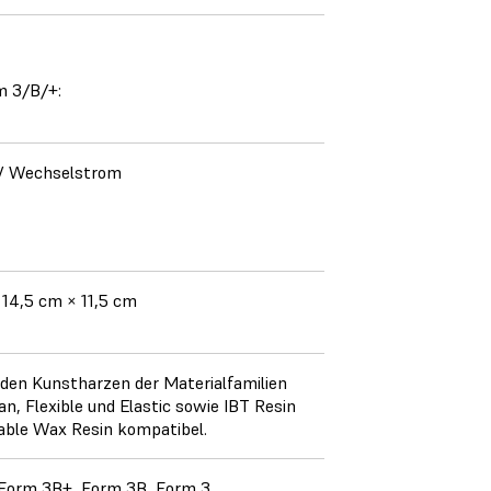
m 3/B/+:
V Wechselstrom
 14,5 cm × 11,5 cm
 den Kunstharzen der Materialfamilien
n, Flexible und Elastic sowie IBT Resin
able Wax Resin kompatibel.
Form 3B+, Form 3B, Form 3.