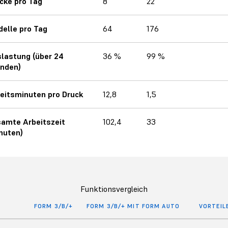
cke pro Tag
8
22
elle pro Tag
64
176
lastung (über 24
36 %
99 %
nden)
eitsminuten pro Druck
12,8
1,5
amte Arbeitszeit
102,4
33
nuten)
Funktionsvergleich
FORM 3/B/+
FORM 3/B/+ MIT FORM AUTO
VORTEIL