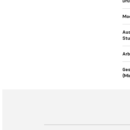
Dru
Mod
Aus
Stu
Arb
Ges
(Mi