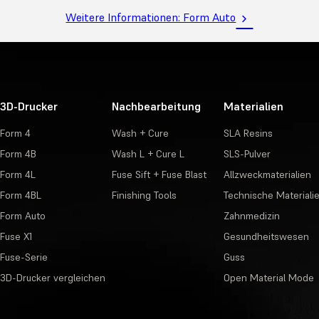
Weitere Informationen: Form Auto
3D-Drucker
Nachbearbeitung
Materialien
Form 4
Wash + Cure
SLA Resins
Form 4B
Wash L + Cure L
SLS-Pulver
Form 4L
Fuse Sift + Fuse Blast
Allzweckmaterialien
Form 4BL
Finishing Tools
Technische Materiali
Form Auto
Zahnmedizin
Fuse X1
Gesundheitswesen
Fuse-Serie
Guss
3D-Drucker vergleichen
Open Material Mode