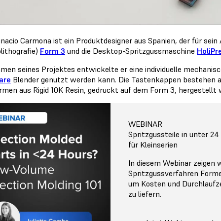
gnacio Carmona ist ein Produktdesigner aus Spanien, der für se
lithografie)
Form 3
und die Desktop-Spritzgussmaschine
HoliPr
men seines Projektes entwickelte er eine individuelle mechanis
are
Blender genutzt werden kann. Die Tastenkappen bestehen aus
rmen aus Rigid 10K Resin, gedruckt auf dem Form 3, hergestellt 
WEBINAR
Spritzgussteile in unter 2
für Kleinserien
In diesem Webinar zeigen wi
Spritzgussverfahren Form
um Kosten und Durchlaufze
zu liefern.