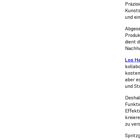
Präzis
Kunsts
und ei
Abgese
Produk
dient 
Nachha
Los H
kollab
kosten
aber e
und St
Deshal
Funkti
Effekt
kreier
zu ver
Spritz