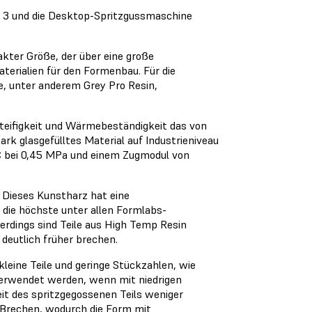
 3 und die Desktop-Spritzgussmaschine
akter Größe, der über eine große
aterialien für den Formenbau. Für die
, unter anderem Grey Pro Resin,
Steifigkeit und Wärmebeständigkeit das von
rk glasgefülltes Material auf Industrieniveau
 bei 0,45 MPa und einem Zugmodul von
. Dieses Kunstharz hat eine
ie höchste unter allen Formlabs-
erdings sind Teile aus High Temp Resin
 deutlich früher brechen.
 kleine Teile und geringe Stückzahlen, wie
 verwendet werden, wenn mit niedrigen
t des spritzgegossenen Teils weniger
 Brechen, wodurch die Form mit