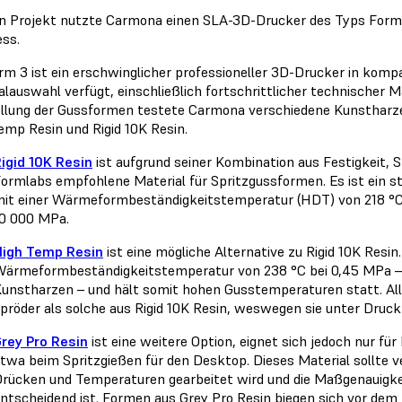
in Projekt nutzte Carmona einen SLA-3D-Drucker des Typs Form
ess.
rm 3 ist ein erschwinglicher professioneller 3D-Drucker in komp
alauswahl verfügt, einschließlich fortschrittlicher technischer M
llung der Gussformen testete Carmona verschiedene Kunstharze
emp Resin und Rigid 10K Resin.
igid 10K Resin
ist aufgrund seiner Kombination aus Festigkeit, 
ormlabs empfohlene Material für Spritzgussformen. Es ist ein sta
it einer Wärmeformbeständigkeitstemperatur (HDT) von 218 °C
10 000 MPa.
High Temp Resin
ist eine mögliche Alternative zu Rigid 10K Resin
ärmeformbeständigkeitstemperatur von 238 °C bei 0,45 MPa – d
unstharzen – und hält somit hohen Gusstemperaturen statt. All
pröder als solche aus Rigid 10K Resin, weswegen sie unter Druck
rey Pro Resin
ist eine weitere Option, eignet sich jedoch nur für
twa beim Spritzgießen für den Desktop. Dieses Material sollte
rücken und Temperaturen gearbeitet wird und die Maßgenauigkei
ntscheidend ist. Formen aus Grey Pro Resin biegen sich vor dem