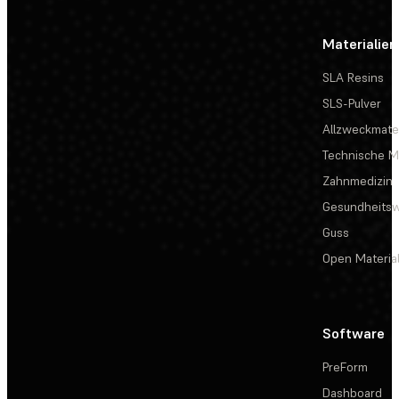
Materialien
SLA Resins
SLS-Pulver
Allzweckmater
Technische Ma
Zahnmedizin
Gesundheits
Guss
Open Materia
Software
PreForm
Dashboard