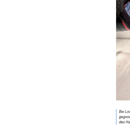
Bei Lo
gegoss
des Ha