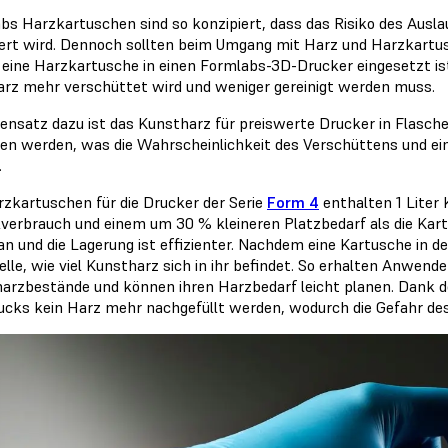
bs Harzkartuschen sind so konzipiert, dass das Risiko des Aus
ert wird. Dennoch sollten beim Umgang mit Harz und Harzkart
 eine Harzkartusche in einen Formlabs-3D-Drucker eingesetzt is
arz mehr verschüttet wird und weniger gereinigt werden muss.
ensatz dazu ist das Kunstharz für preiswerte Drucker in Flasch
en werden, was die Wahrscheinlichkeit des Verschüttens und e
.
rzkartuschen für die Drucker der Serie
Form 4
enthalten 1 Liter
kverbrauch und einem um 30 % kleineren Platzbedarf als die Kart
 an und die Lagerung ist effizienter. Nachdem eine Kartusche in d
lle, wie viel Kunstharz sich in ihr befindet. So erhalten Anwende
arzbestände und können ihren Harzbedarf leicht planen. Dank
ucks kein Harz mehr nachgefüllt werden, wodurch die Gefahr des