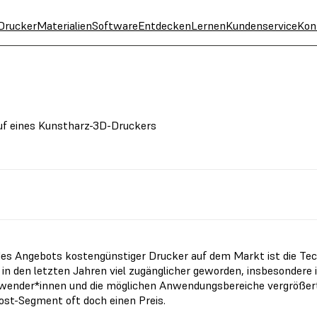
Drucker
Materialien
Software
Entdecken
Lernen
Kundenservice
Kon
uf eines Kunstharz-3D-Druckers
es Angebots kostengünstiger Drucker auf dem Markt ist die Te
) in den letzten Jahren viel zugänglicher geworden, insbesonder
wender*innen und die möglichen Anwendungsbereiche vergrößer
st-Segment oft doch einen Preis.