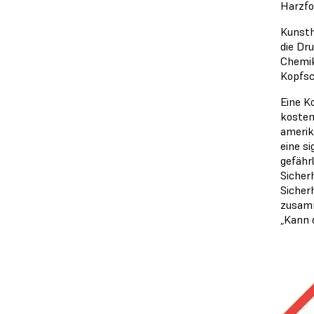
Harzfo
Kunsth
die Dr
Chemik
Kopfsc
Eine K
kosten
ameri
eine s
gefähr
Sicher
Sicher
zusamm
„Kann 