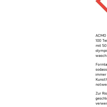
ACMO s
100 Te
mit 50
olympi
waschb
Formla
sodass
immer 
Kunsth
notwen
Zur Ri
geschl
verwen