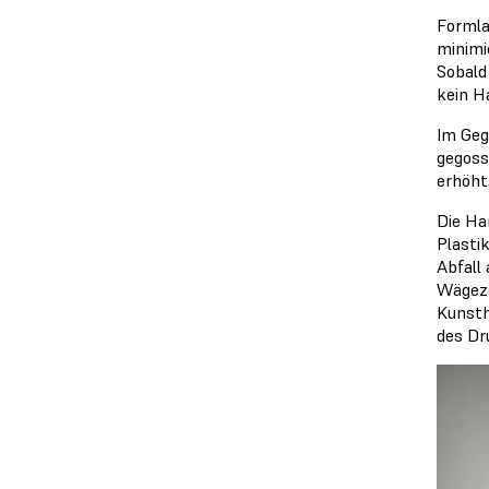
Formla
minimi
Sobald
kein H
Im Geg
gegoss
erhöht
Die Ha
Plasti
Abfall
Wägeze
Kunsth
des Dr