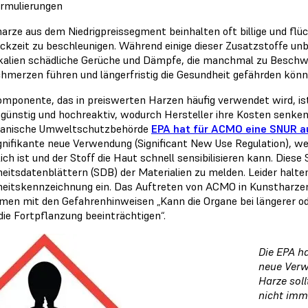
rmulierungen
arze aus dem Niedrigpreissegment beinhalten oft billige und fl
uckzeit zu beschleunigen. Während einige dieser Zusatzstoffe un
alien schädliche Gerüche und Dämpfe, die manchmal zu Beschw
hmerzen führen und längerfristig die Gesundheit gefährden könn
omponente, das in preiswerten Harzen häufig verwendet wird, i
günstig und hochreaktiv, wodurch Hersteller ihre Kosten senken
kanische Umweltschutzbehörde
EPA hat für ACMO eine SNUR a
ignifikante neue Verwendung (Significant New Use Regulation), w
lich ist und der Stoff die Haut schnell sensibilisieren kann. Dies
heitsdatenblättern (SDB) der Materialien zu melden. Leider halte
heitskennzeichnung ein. Das Auftreten von ACMO in Kunstharzen
en mit den Gefahrenhinweisen „Kann die Organe bei längerer ode
die Fortpflanzung beeinträchtigen“.
Die EPA ha
neue Verw
Harze sol
nicht imme