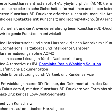
erte Kunstharze enthalten oft 4-Acryloylmorpholin (ACMO), eine
lten keine oder falsche Sicherheitsinformationen und haben kein
erten Kunstharz-3D-Druckern erfordern zudem viel manuelle Arbe
siko des Kontaktes mit Kunstharz und Isopropylalkohol (IPA) erhö
 Sicherheit und die Anwendererfahrung beim Kunstharz-3D-Druc
wir folgende Funktionen entwickelt:
ine Harzkartusche und einen Harztank, die den Kontakt mit Ku
utomatische Harzabgabe und intelligente Sensoren
Harzformulierungen ohne ACMO
eschlossene Lösungen für die Nachbearbeitung
ine Alternative zu IPA:
Formlabs Resin Washing Solution
usführliche Dokumentation
olide Unterstützung durch Vertrieb und Kundenservice
r Entwicklung unserer 3D-Drucker, der Dokumentation, des Kunde
n Fokus darauf, mit den Kunstharz-3D-Druckern von Formlabs sic
arz-Drucker des Low-Cost-Segments.
heit von Kunstharz
chen mit automatischer Harzabgabe