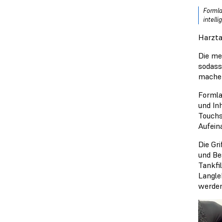
Formla
intell
Harzta
Die me
sodass
mache
Formla
und In
Touchs
Aufein
Die Gr
und Be
Tankfi
Langle
werden