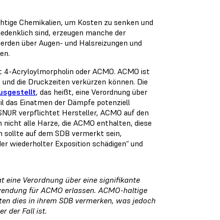
üchtige Chemikalien, um Kosten zu senken und
bedenklich sind, erzeugen manche der
erden über Augen- und Halsreizungen und
en.
st 4-Acryloylmorpholin oder ACMO. ACMO ist
 und die Druckzeiten verkürzen können. Die
usgestellt
, das heißt, eine Verordnung über
eil das Einatmen der Dämpfe potenziell
e SNUR verpflichtet Hersteller, ACMO auf den
n nicht alle Harze, die ACMO enthalten, diese
 sollte auf dem SDB vermerkt sein,
r wiederholter Exposition schädigen“ und
t eine Verordnung über eine signifikante
endung für ACMO erlassen. ACMO-haltige
lten dies in ihrem SDB vermerken, was jedoch
r der Fall ist.