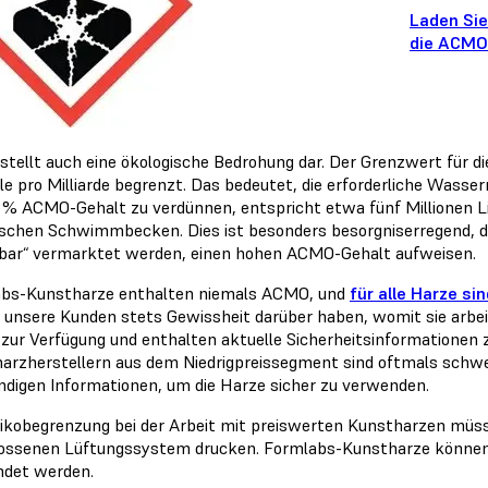
Laden Sie
die ACMO 
tellt auch eine ökologische Bedrohung dar. Der Grenzwert für d
ile pro Milliarde begrenzt. Das bedeutet, die erforderliche Wass
 % ACMO-Gehalt zu verdünnen, entspricht etwa fünf Millionen L
schen Schwimmbecken. Dies ist besonders besorgniserregend, da 
ar“ vermarktet werden, einen hohen ACMO-Gehalt aufweisen.
bs-Kunstharze enthalten niemals ACMO, und
für alle Harze si
 unsere Kunden stets Gewissheit darüber haben, womit sie arbei
zur Verfügung und enthalten aktuelle Sicherheitsinformationen 
arzherstellern aus dem Niedrigpreissegment sind oftmals schwer 
digen Informationen, um die Harze sicher zu verwenden.
sikobegrenzung bei der Arbeit mit preiswerten Kunstharzen müs
ossenen Lüftungssystem drucken. Formlabs-Kunstharze können 
det werden.