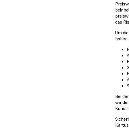
Preisw
beinha
preisw
das Ri
Um die
haben 
E
A
G
E
A
S
Bei de
wir de
Kunsth
Sicher
Kartus