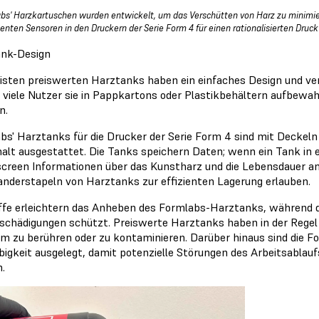
bs' Harzkartuschen wurden entwickelt, um das Verschütten von Harz zu minimi
igenten Sensoren in den Druckern der Serie Form 4 für einen rationalisierten Druc
nk-Design
isten preiswerten Harztanks haben ein einfaches Design und ver
 viele Nutzer sie in Pappkartons oder Plastikbehältern aufbewah
n.
bs' Harztanks für die Drucker der Serie Form 4 sind mit Deckel
halt ausgestattet. Die Tanks speichern Daten; wenn ein Tank in e
creen Informationen über das Kunstharz und die Lebensdauer an. 
anderstapeln von Harztanks zur effizienten Lagerung erlauben.
iffe erleichtern das Anheben des Formlabs-Harztanks, während 
schädigungen schützt. Preiswerte Harztanks haben in der Regel ke
lm zu berühren oder zu kontaminieren. Darüber hinaus sind die 
bigkeit ausgelegt, damit potenzielle Störungen des Arbeitsabla
.