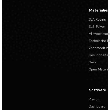
Materialien
SLA Resins
SLS-Pulver
Allzweckmater
Technische Ma
Zahnmedizin
Gesundheits
Guss
Open Materia
Software
PreForm
Dashboard