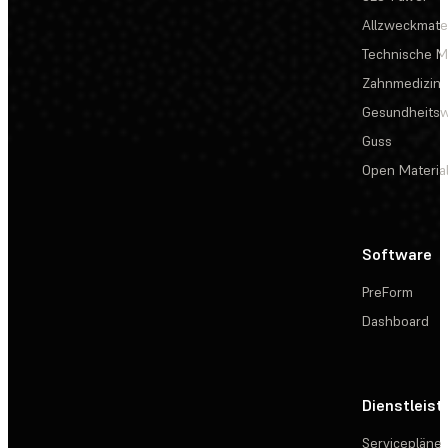
Allzweckmater
Technische Ma
Zahnmedizin
Gesundheits
Guss
Open Materia
Software
PreForm
Dashboard
Dienstleis
Servicepläne