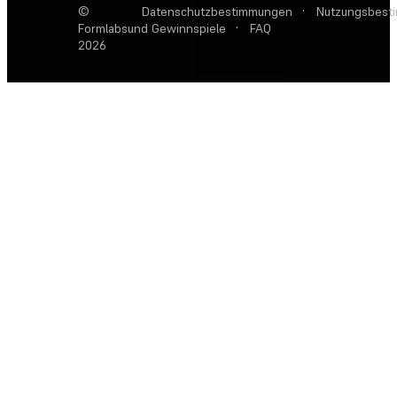
©
Datenschutzbestimmungen
·
Nutzungsbest
Formlabs
und Gewinnspiele
·
FAQ
2026