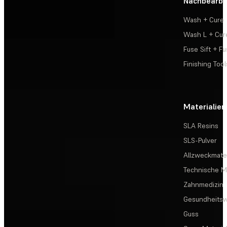
Nachbearbe
Wash + Cure
Wash L + Cur
Fuse Sift + Fu
Finishing Tool
Materialien
SLA Resins
SLS-Pulver
Allzweckmater
Technische Ma
Zahnmedizin
Gesundheits
Guss