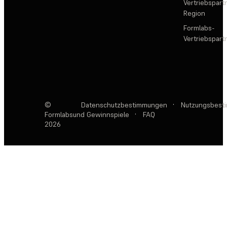
Vertriebspartn
Region
Formlabs-
Vertriebspar
©
Datenschutzbestimmungen
·
Nutzungsbest
Formlabs
und Gewinnspiele
·
FAQ
2026