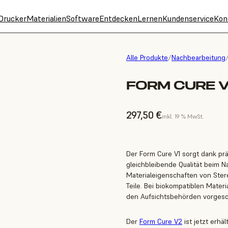
Drucker
Materialien
Software
Entdecken
Lernen
Kundenservice
Kon
Alle Produkte
/
Nachbearbeitung
FORM CURE V
297,50 €
inkl. 19 % MwSt.
Der Form Cure V1 sorgt dank pr
gleichbleibende Qualität beim N
Materialeigenschaften von Stere
Teile. Bei biokompatiblen Materi
den Aufsichtsbehörden vorgesch
Der
Form Cure V2
ist jetzt erhä