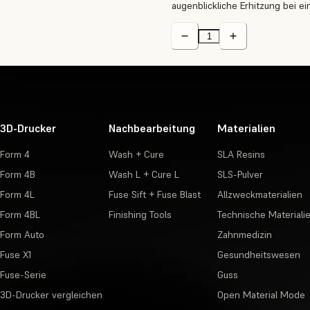
augenblickliche Erhitzung bei
3D-Drucker
Nachbearbeitung
Materialien
Form 4
Wash + Cure
SLA Resins
Form 4B
Wash L + Cure L
SLS-Pulver
Form 4L
Fuse Sift + Fuse Blast
Allzweckmaterialien
Form 4BL
Finishing Tools
Technische Materiali
Form Auto
Zahnmedizin
Fuse X1
Gesundheitswesen
Fuse-Serie
Guss
3D-Drucker vergleichen
Open Material Mode