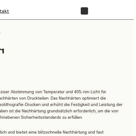
takt
SHOP
/
1
äziser Abstimmung von Temperatur und 405-nm-Licht für
achhärten von Druckteilen. Das Nachhärten optimiert die
olithografie-Drucken und erhöht die Festigkeit und Leistung der
alien ist die Nachhärtung grundsätzlich erforderlich, um die von
riebenen Sicherheitsstandards zu erfüllen.
ltlich und bietet eine blitzschnelle Nachhärtung und fast