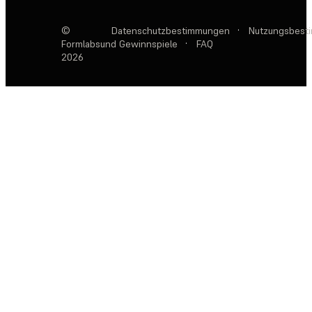
©
Datenschutzbestimmungen
·
Nutzungsbest
Formlabs
und Gewinnspiele
·
FAQ
2026