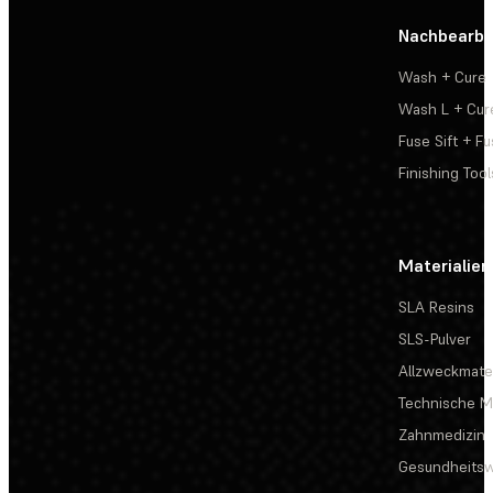
Nachbearbe
Wash + Cure
Wash L + Cur
Fuse Sift + Fu
Finishing Tool
Materialien
SLA Resins
SLS-Pulver
Allzweckmater
Technische Ma
Zahnmedizin
Gesundheits