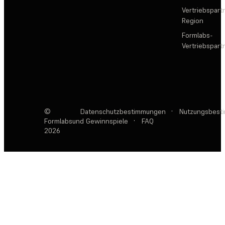
Vertriebspartn
Region
Formlabs-
Vertriebspar
©
Datenschutzbestimmungen
·
Nutzungsbest
Formlabs
und Gewinnspiele
·
FAQ
2026