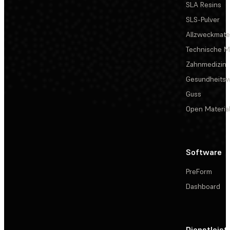
SLA Resins
SLS-Pulver
Allzweckmater
Technische Ma
Zahnmedizin
Gesundheits
Guss
Open Materia
Software
PreForm
Dashboard
Dienstleis