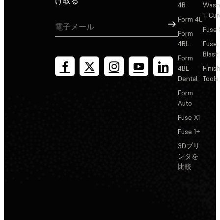
け取る
4B
Wash
+ Cur
Form 4L
サインアップ
Fuse 
Form
4BL
Fuse
Blast
Form
4BL
Finis
Dental
Tools
Form
Auto
Fuse X1
Fuse 1+
3Dプリ
ンタを
比較