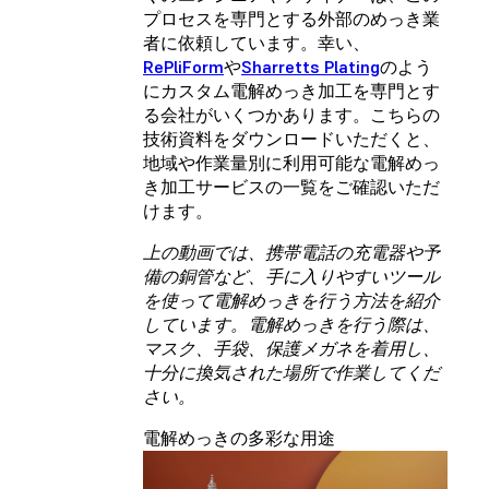
プロセスを専門とする外部のめっき業
者に依頼しています。幸い、
RePliForm
や
Sharretts Plating
のよう
にカスタム電解めっき加工を専門とす
る会社がいくつかあります。
こちらの
技術資料をダウンロード
いただくと、
地域や作業量別に利用可能な電解めっ
き加工サービスの一覧をご確認いただ
けます。
上の動画では、携帯電話の充電器や予
備の銅管など、手に入りやすいツール
を使って電解めっきを行う方法を紹介
しています。電解めっきを行う際は、
マスク、手袋、保護メガネを着用し、
十分に換気された場所で作業してくだ
さい。
電解めっきの多彩な用途