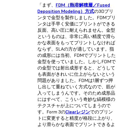
「まず、
FDM（熱溶解積層／Fused
Deposition Modeling）方式
の3Dプリ
ンタで金型を製作しました。FDMプリ
ンタは手早く安価にプリントができる
反面、高い圧に耐えられません。金型
というものは、非常に高い精度で滑ら
かな表面をもってプリントしなければ
ならず、SLAの方が適しています。指
の成形には当初、FDMでプリントした
金型を使っていました。しかしFDMで
の金型では射出成形すると、どうして
も表面がきれいに仕上がらないという
問題がありました。FDMは1層ずつ押
し出して重ねていく方式なので、筋が
入ってしまうんです。そのため成形品
にはすべて、こういう奇妙な縞模様の
テクスチャが上についてしまうので
す。Form 3の
Clearレジン
でのプリン
トに変更すると精度が格段に上がり、
より滑らかな表面でプリントできるよ