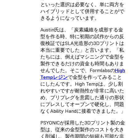
といった選択は必要なく、単に両方を
ハイブリッドとして併用することがで
きるようになっています。
Austin氏は、「炭素繊維を成形する金
型を作る時、特に初期の試作からの反
復検証ではSLA光造形の3Dプリントは
本当に重要でした」と言います。「私
たちには、例えばマシニングで金型を
製作できるだけの資金も時間もありま
せんでした。そこで、Formlabsの
High
Tempレジン
で金型を作ってみること
にしたんです。High Tempは、少し割
れやすいですが耐熱性が非常に高いた
め、プリプレグを意図した通りの形状
にプレスしてオーブンで硬化し、問題
なくAbility Handに接着できました。」
PSYONICが採用した3Dプリント製の金
型は、従来の金型製作のコストを大き
く削減し、製作期間の短縮も可能な非