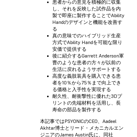
患者からの意見を積極的に収集
し、それを反映した試作品を内
製で即座に製作することでAbility
Handのデザインと機能を改善す
る
真の意味でのハイブリッド生産
方式でAbility Handを可能な限り
安価で提供する
後に紹介するGarrett Anderson軍
曹のような患者の方々が以前の
生活に戻れるようサポートする
高度な義肢装具を購入できる患
者を10％から75％まで向上でき
る価格と入手性を実現する
耐久性、耐衝撃性に優れた3Dプ
リントの先端材料を活用し、長
寿命の部品を製作する
本記事ではPSYONICのCEO、Aadeel
Akhtar博士とリード・メカニカルエン
ジニアのJames Austin氏に、同社