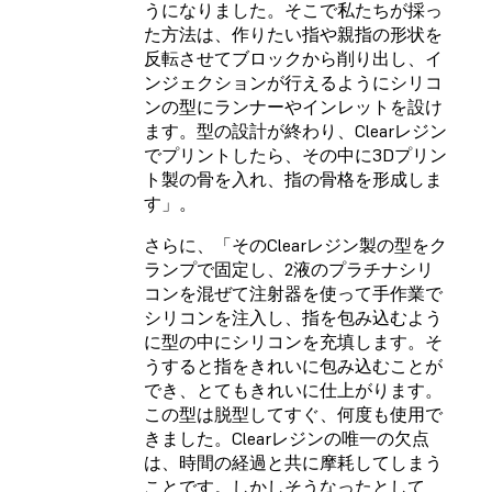
うになりました。そこで私たちが採っ
た方法は、作りたい指や親指の形状を
反転させてブロックから削り出し、イ
ンジェクションが行えるようにシリコ
ンの型にランナーやインレットを設け
ます。型の設計が終わり、Clearレジン
でプリントしたら、その中に3Dプリン
ト製の骨を入れ、指の骨格を形成しま
す」。
さらに、「そのClearレジン製の型をク
ランプで固定し、2液のプラチナシリ
コンを混ぜて注射器を使って手作業で
シリコンを注入し、指を包み込むよう
に型の中にシリコンを充填します。そ
うすると指をきれいに包み込むことが
でき、とてもきれいに仕上がります。
この型は脱型してすぐ、何度も使用で
きました。Clearレジンの唯一の欠点
は、時間の経過と共に摩耗してしまう
ことです。しかしそうなったとして