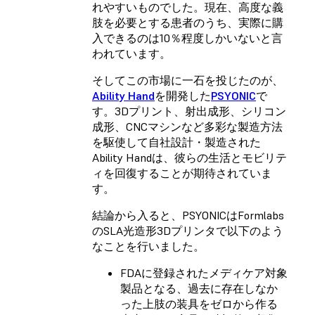
れやすいものでした。現在、高度な義
肢を必要とする患者のうち、実際に購
入できるのは10％程度しかいないと言
われています。
そしてこの市場に一石を投じたのが、
Ability Hand
を開発した
PSYONIC
で
す。3Dプリント、射出成形、シリコン
成形、CNCマシンなど多彩な製造方法
を駆使して自社設計・製造された
Ability Handは、彼らの生活とモビリテ
ィを回復することが期待されていま
す。
結論から入ると、PSYONICはFormlabs
のSLA光造形3Dプリンタで以下のよう
なことを行いました。
FDAに登録されたメディケア対象
製品となる、過去に存在しなか
った上肢の装具をゼロから作る