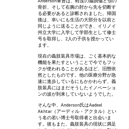
Anderson軍曹は、軽度の脳損傷と顎の
骨折、そして右腕の肘から先を切断す
る必要があると診断されました。帰国
後は、幸いにも生活の大部分を以前と
同じように送ることができ、イリノイ
州立大学に入学して学部生として修士
号を取得し、2人の子供を授かってい
ます。
現在の義肢装具市場は、ごく基本的な
機能を果たすということで今でもフッ
クが使われることがあるほど、旧態依
然としたものです。他の医療分野が急
速に進歩しているにもかかわらず、義
肢装具にはまだそうしたイノベーショ
ンの波が到来していないようでした。
そんな中、Anderson氏はAadeel
Akhtar（アーディル・アクタル）とい
う名の若い博士号取得者と出会いま
す。彼もまた、義肢装具の現状に満足