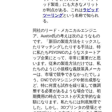
ッド製造」にも大きなメリット
が利点がある。これは
ラピッド
ツーリング
という名称で知られ
る。
同社のリード・メカニカルエンジニ
ア、Austin氏の考えは次のようなもの
です。「新旧の製造方法をミックスし
たりマッチングしたりする手法は、特
に私たちPSYONICのようなスタートア
ップ企業にとって、非常に重要だと思
います。従来の製造方法だけでは、私
たちのように小規模な義肢装具メーカ
ーは、市場で競争できなかったでしょ
う。CNCでのマシニングや射出成形な
ど、特に何度も試作を繰り返して微調
整する必要があるような場合では、初
期費用の時点でコストが天文学的な金
額になります。私たちには到底無理で
した。しかし、3Dプリンタの登場とそ