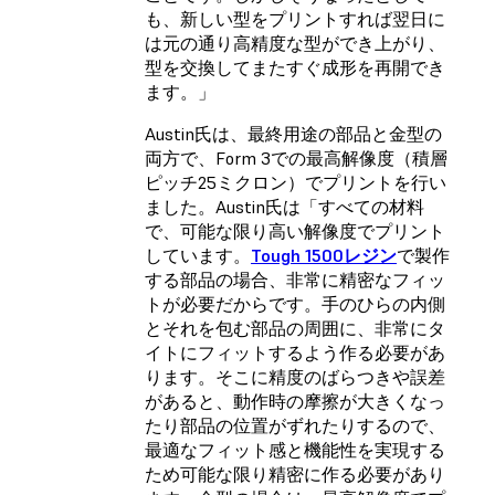
も、新しい型をプリントすれば翌日に
は元の通り高精度な型ができ上がり、
型を交換してまたすぐ成形を再開でき
ます。」
Austin氏は、最終用途の部品と金型の
両方で、Form 3での最高解像度（積層
ピッチ25ミクロン）でプリントを行い
ました。Austin氏は「すべての材料
で、可能な限り高い解像度でプリント
しています。
Tough 1500レジン
で製作
する部品の場合、非常に精密なフィッ
トが必要だからです。手のひらの内側
とそれを包む部品の周囲に、非常にタ
イトにフィットするよう作る必要があ
ります。そこに精度のばらつきや誤差
があると、動作時の摩擦が大きくなっ
たり部品の位置がずれたりするので、
最適なフィット感と機能性を実現する
ため可能な限り精密に作る必要があり