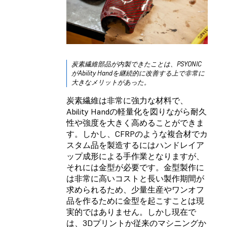
炭素繊維部品が内製できたことは、PSYONIC
がAbility Handを継続的に改善する上で非常に
大きなメリットがあった。
炭素繊維は非常に強力な材料で、
Ability Handの軽量化を図りながら耐久
性や強度を大きく高めることができま
す。しかし、CFRPのような複合材でカ
スタム品を製造するにはハンドレイア
ップ成形による手作業となりますが、
それには金型が必要です。金型製作に
は非常に高いコストと長い製作期間が
求められるため、少量生産やワンオフ
品を作るために金型を起こすことは現
実的ではありません。しかし現在で
は、3Dプリントか従来のマシニングか