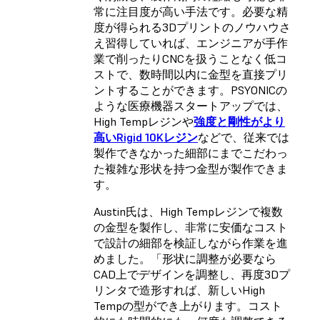
常に注目度が高い手法です。必要な精
度が得られる3Dプリントのノウハウさ
え習得していれば、エンジニアが手作
業で削ったりCNCを扱うことなく低コ
ストで、数時間以内に金型を直接プリ
ントすることができます。PSYONICの
ような医療機器スタートアップでは、
High Tempレジンや
強度と剛性がより
高いRigid 10Kレジン
などで、従来では
製作できなかった細部にまでこだわっ
た複雑な形状を持つ金型が製作できま
す。
Austin氏は、High Tempレジンで複数
の金型を製作し、非常に安価なコスト
で設計の細部を検証しながら作業を進
めました。「形状に調整が必要なら
CAD上でデザインを調整し、再度3Dプ
リンタで造形すれば、新しいHigh
Tempの型ができ上がります。コスト