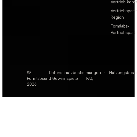
Vertrieb kont
Vertriebspartn
Region
Formlabs-
Vertriebspar
©
Datenschutzbestimmungen
·
Nutzungsbest
Formlabs
und Gewinnspiele
·
FAQ
2026