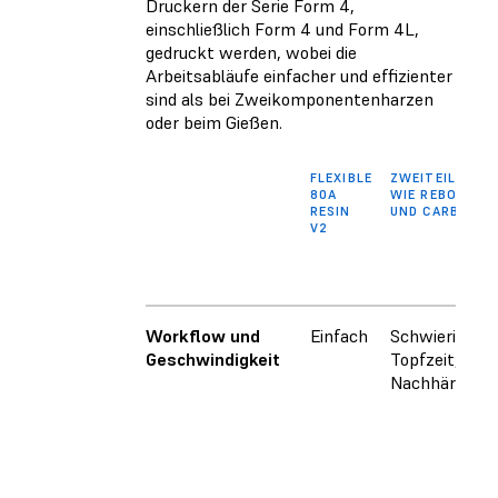
Druckern der Serie Form 4,
einschließlich Form 4 und Form 4L,
gedruckt werden, wobei die
Arbeitsabläufe einfacher und effizienter
sind als bei Zweikomponentenharzen
oder beim Gießen.
FLEXIBLE
ZWEITEILIGE S
80A
WIE REBOUND R
RESIN
UND CARBON E
V2
Workflow und
Einfach
Schwierig (be
Geschwindigkeit
Topfzeit, meh
Nachhärtung)