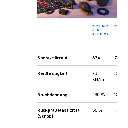
FLEXIBLE
FLEXIBL
80A
RESIN V2
Shore-Härte A
83A
79A
Reißfestigkeit
28
13 kN
kN/m
Bruchdehnung
230 %
131%
Rückprallelastizität
56 %
13%
(Schob)