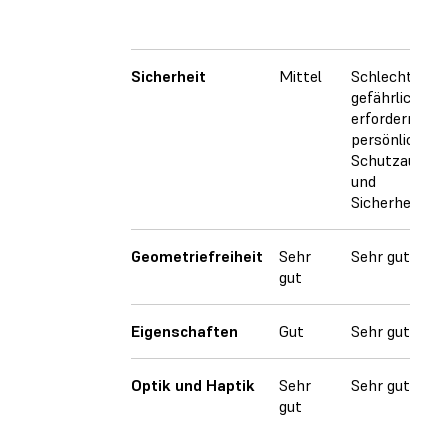
Sicherheit
Mittel
Schlecht (Har
gefährlicher 
erfordern str
persönliche
Schutzausrüs
und
Sicherheitsko
Geometriefreiheit
Sehr
Sehr gut
gut
Eigenschaften
Gut
Sehr gut
Optik und Haptik
Sehr
Sehr gut
gut