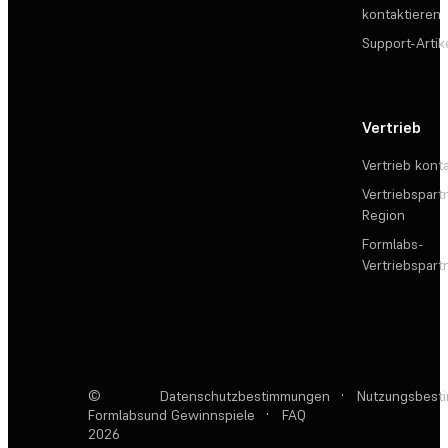
kontaktieren
Support-Artik
Vertrieb
Vertrieb kont
Vertriebspartn
Region
Formlabs-
Vertriebspar
©
Datenschutzbestimmungen
·
Nutzungsbest
Formlabs
und Gewinnspiele
·
FAQ
2026