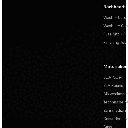
Nachbearbe
Wash + Cure
Wash L + Cur
Fuse Sift + Fu
Finishing Tool
Materialien
SLS-Pulver
SLA Resins
Allzweckmater
Technische Ma
Zahnmedizin
Gesundheits
Guss