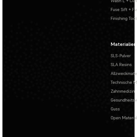
Wash L + Cur
Fuse Sift + Fu
Finishing Tool
Materialien
SLS-Pulver
SLA Resins
Allzweckmater
Technische Ma
Zahnmedizin
Gesundheits
Guss
Open Materia