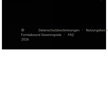
©
Datenschutzbestimmungen
·
Nutzungsbest
Formlabs
und Gewinnspiele
·
FAQ
2026