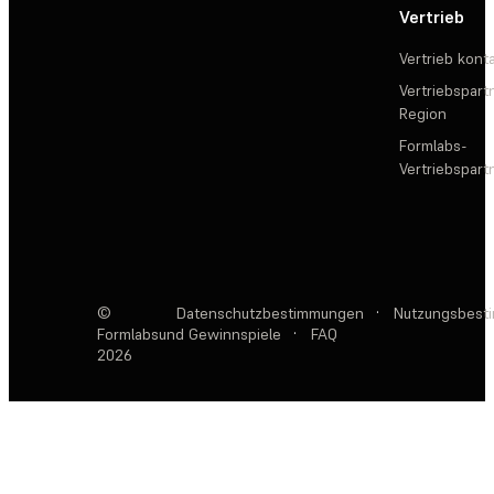
Vertrieb
Vertrieb kont
Vertriebspartn
Region
Formlabs-
Vertriebspar
©
Datenschutzbestimmungen
·
Nutzungsbest
Formlabs
und Gewinnspiele
·
FAQ
2026