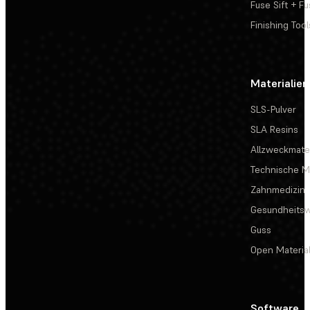
Fuse Sift + Fu
Finishing Tool
Materialien
SLS-Pulver
SLA Resins
Allzweckmater
Technische Ma
Zahnmedizin
Gesundheits
Guss
Open Materia
Software