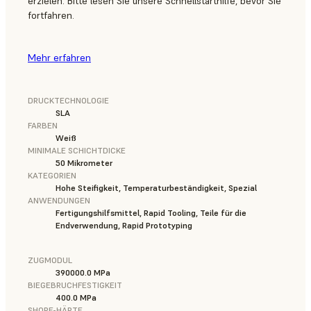
erzielen. Bitte lesen Sie unsere Schnellstarthilfe, bevor Sie
fortfahren.
Mehr erfahren
DRUCKTECHNOLOGIE
SLA
FARBEN
Weiß
MINIMALE SCHICHTDICKE
50 Mikrometer
KATEGORIEN
Hohe Steifigkeit, Temperaturbeständigkeit, Spezial
ANWENDUNGEN
Fertigungshilfsmittel, Rapid Tooling, Teile für die
Endverwendung, Rapid Prototyping
ZUGMODUL
390000.0 MPa
BIEGEBRUCHFESTIGKEIT
400.0 MPa
SHORE-HÄRTE