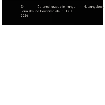
©
Datenschutzbestimmungen
·
Nutzungsbest
Formlabs
und Gewinnspiele
·
FAQ
2026