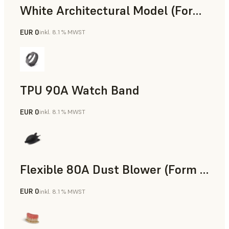
White Architectural Model (Form 4)
EUR 0
inkl. 8.1 % MWST
Standard
TPU 90A Watch Band
EUR 0
inkl. 8.1 % MWST
SLS-Pulver
Flexible 80A Dust Blower (Form 4)
EUR 0
inkl. 8.1 % MWST