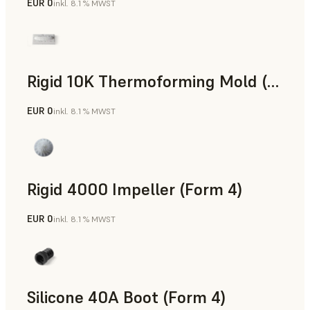
EUR 0
inkl. 8.1 % MWST
SLS-Pulver
Rigid 10K Thermoforming Mold (Form 4)
EUR 0
inkl. 8.1 % MWST
Technik
Rigid 4000 Impeller (Form 4)
EUR 0
inkl. 8.1 % MWST
Technik
Silicone 40A Boot (Form 4)