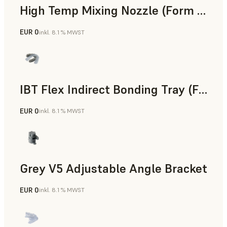
High Temp Mixing Nozzle (Form 4)
EUR 0
inkl. 8.1 % MWST
Technik
IBT Flex Indirect Bonding Tray (Form 4)
EUR 0
inkl. 8.1 % MWST
Zahnmedizin
Grey V5 Adjustable Angle Bracket
EUR 0
inkl. 8.1 % MWST
Standard