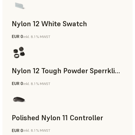
Nylon 12 White Swatch
EUR 0
inkl. 8.1 % MWST
SLS-Pulver
Nylon 12 Tough Powder Sperrklinke
EUR 0
inkl. 8.1 % MWST
SLS-Pulver
Polished Nylon 11 Controller
EUR 0
inkl. 8.1 % MWST
SLS-Pulver