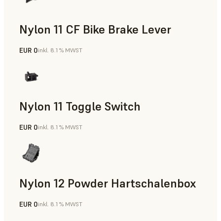
Nylon 11 CF Bike Brake Lever
EUR 0
inkl. 8.1 % MWST
SLS-Pulver
Nylon 11 Toggle Switch
EUR 0
inkl. 8.1 % MWST
SLS-Pulver
Nylon 12 Powder Hartschalenbox
EUR 0
inkl. 8.1 % MWST
SLS-Pulver