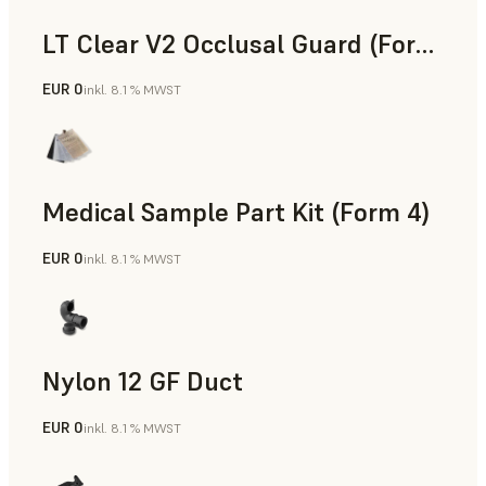
LT Clear V2 Occlusal Guard (Form 4)
EUR 0
inkl. 8.1 % MWST
Zahnmedizin
Medical Sample Part Kit (Form 4)
EUR 0
inkl. 8.1 % MWST
Medizin
Nylon 12 GF Duct
EUR 0
inkl. 8.1 % MWST
SLS-Pulver