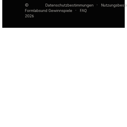
©
Datenschutzbestimmungen
·
Nutzungsbest
Formlabs
und Gewinnspiele
·
FAQ
2026