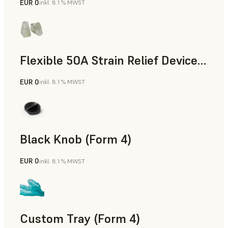
EUR 0
inkl. 8.1 % MWST
Standard
Flexible 50A Strain Relief Device (Form 4)
EUR 0
inkl. 8.1 % MWST
Technik
Black Knob (Form 4)
EUR 0
inkl. 8.1 % MWST
Standard
Custom Tray (Form 4)