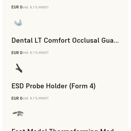
EUR 0
inkl. 8.1 % MWST
Zahnmedizin
Dental LT Comfort Occlusal Guard (Form 4)
EUR 0
inkl. 8.1 % MWST
Zahnmedizin
ESD Probe Holder (Form 4)
EUR 0
inkl. 8.1 % MWST
Technik