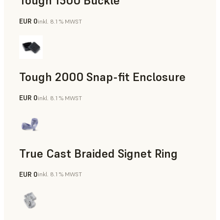
Tough 1500 Buckle
EUR 0
inkl. 8.1 % MWST
Technik
Tough 2000 Snap-fit Enclosure
EUR 0
inkl. 8.1 % MWST
Technik
True Cast Braided Signet Ring
EUR 0
inkl. 8.1 % MWST
Schmuck