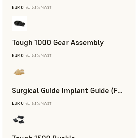
EUR 0
inkl. 8.1 % MWST
Technik
Tough 1000 Gear Assembly
EUR 0
inkl. 8.1 % MWST
Technik
Surgical Guide Implant Guide (Form 4)
EUR 0
inkl. 8.1 % MWST
Zahnmedizin