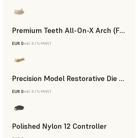
Premium Teeth All-On-X Arch (Form 4)
EUR 0
inkl. 8.1 % MWST
Zahnmedizin
Precision Model Restorative Die Model
EUR 0
inkl. 8.1 % MWST
Zahnmedizin
Polished Nylon 12 Controller