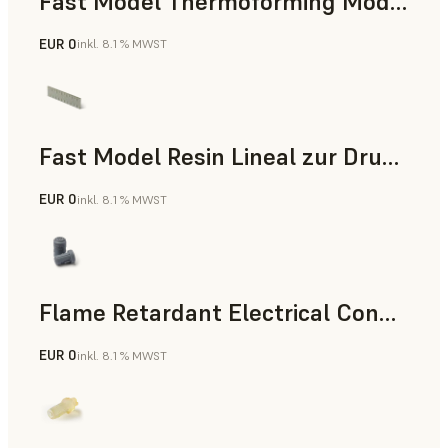
Fast Model Thermoforming Model
EUR 0
inkl. 8.1 % MWST
Zahnmedizin
Fast Model Resin Lineal zur Druckzeitmessung
EUR 0
inkl. 8.1 % MWST
Standard
Flame Retardant Electrical Connector (Form 4)
EUR 0
inkl. 8.1 % MWST
Technik