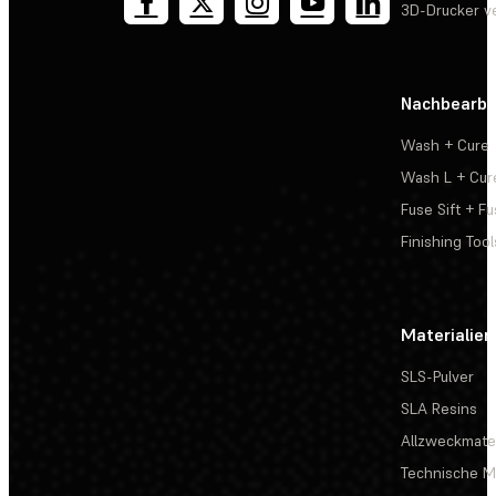
3D-Drucker v
Nachbearbe
Wash + Cure
Wash L + Cur
Fuse Sift + Fu
Finishing Tool
Materialien
SLS-Pulver
SLA Resins
Allzweckmater
Technische Ma