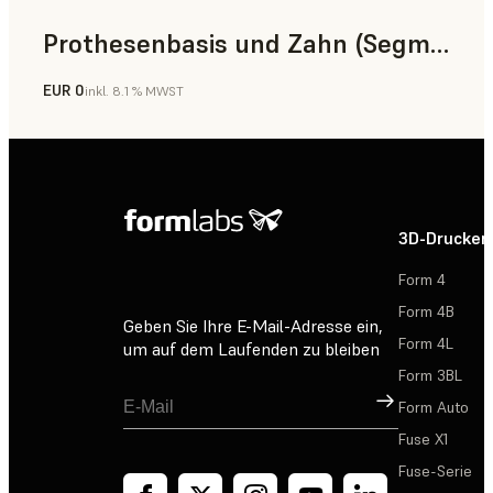
Prothesenbasis und Zahn (Segment)
EUR 0
inkl. 8.1 % MWST
Zahnmedizin
3D-Drucker
Form 4
Form 4B
Geben Sie Ihre E-Mail-Adresse ein,
Form 4L
um auf dem Laufenden zu bleiben
Form 3BL
Registrieren
Form Auto
Fuse X1
Fuse-Serie