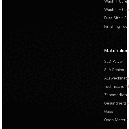
Wash + Cure
Wash L + Cur
Fuse Sift + Fu
Finishing Tool
Materialien
SLS-Pulver
SLA Resins
Allzweckmater
Technische Ma
Zahnmedizin
Gesundheits
Guss
Open Materia