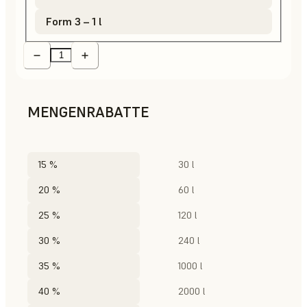
Form 3 – 1 l
MENGENRABATTE
15 %
30 l
20 %
60 l
25 %
120 l
30 %
240 l
35 %
1000 l
40 %
2000 l