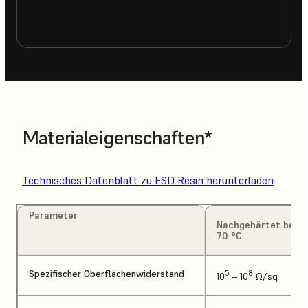
Materialeigenschaften*
Technisches Datenblatt zu ESD Resin herunterladen
Parameter
Nachgehärtet bei
70 °C
Spezifischer Oberflächenwiderstand
5
8
10
– 10
Ω/sq