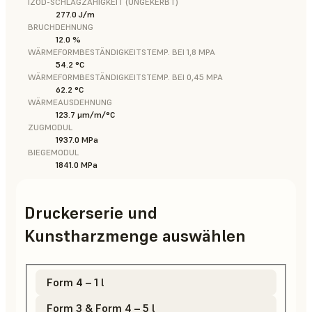
IZOD-SCHLAGZÄHIGKEIT (UNGEKERBT)
277.0 J/m
BRUCHDEHNUNG
12.0 %
WÄRMEFORMBESTÄNDIGKEITSTEMP. BEI 1,8 MPA
54.2 °C
WÄRMEFORMBESTÄNDIGKEITSTEMP. BEI 0,45 MPA
62.2 °C
WÄRMEAUSDEHNUNG
123.7 μm/m/°C
ZUGMODUL
1937.0 MPa
BIEGEMODUL
1841.0 MPa
Druckerserie und
Kunstharzmenge auswählen
Form 4 – 1 l
Form 3 & Form 4 – 5 l